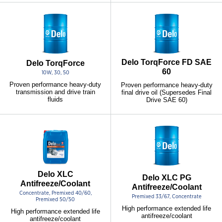
Delo TorqForce FD SAE
Delo TorqForce
60
10W, 30, 50
Proven performance heavy-duty
Proven performance heavy-duty
transmission and drive train
final drive oil (Supersedes Final
fluids
Drive SAE 60)
Delo XLC
Delo XLC PG
Antifreeze/Coolant
Antifreeze/Coolant
Concentrate, Premixed 40/60,
Premixed 33/67, Concentrate
Premixed 50/50
High performance extended life
High performance extended life
antifreeze/coolant
antifreeze/coolant