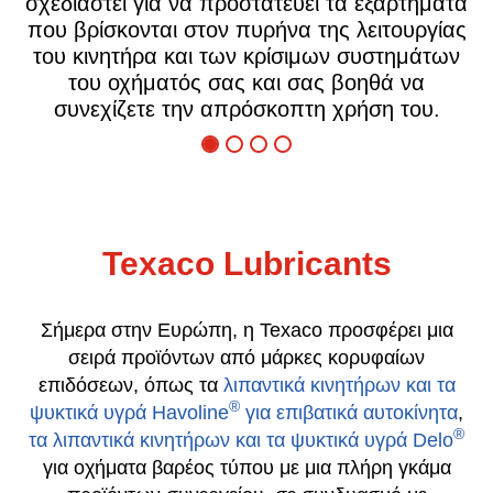
τήματα
σύστημα μετάδοσης με βελτιστοποιημέ
υργίας
εξοικονόμηση καυσίμου, γεγονός που σημα
ημάτων
ότι είτε αναζητάτε μειωμένο κόστος
να
λειτουργίας είτε λιγότερο χρόνο
του.
ακινητοποίησης, η Texaco Delo μπορεί να
βοηθήσει να εξοικονομήσετε χρήματα
Texaco Lubricants
Σήμερα στην Ευρώπη, η Texaco προσφέρει μια
σειρά προϊόντων από μάρκες κορυφαίων
επιδόσεων, όπως τα
λιπαντικά κινητήρων και τα
®
ψυκτικά υγρά Havoline
για επιβατικά αυτοκίνητα
,
®
τα λιπαντικά κινητήρων και τα ψυκτικά υγρά Delo