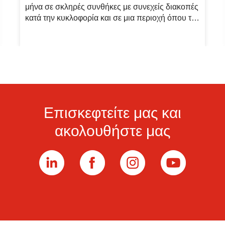
στόλου της από το φυσικό αέριο
έως 12.000 τόνους ανακυκλώσιμων υλικών κάθε
μήνα σε σκληρές συνθήκες με συνεχείς διακοπές
κατά την κυκλοφορία και σε μια περιοχή όπου το
καλοκαίρι οι θερμοκρασίες μπορούν να
ξεπεράσουν τους 38 °C
Επισκεφτείτε μας και
ακολουθήστε μας