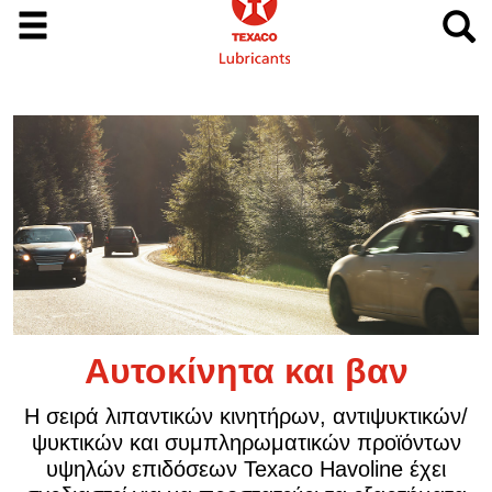
ν
Φορτηγά και λεωφορεί
κτικών/
Τα προηγμένα προϊόντα Texaco Delo είν
όντων
σχεδιασμένα για να προσφέρουν υψηλ
έχει
επιπέδου προστασία στον κινητήρα και 