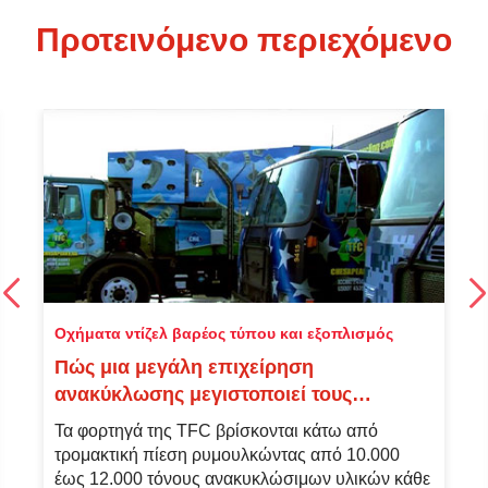
Προτεινόμενο περιεχόμενο
Οχήματα ντίζελ βαρέος τύπου και εξοπλισμός
Πώς μια μεγάλη επιχείρηση
ανακύκλωσης μεγιστοποιεί τους
χρόνους συνεχούς λειτουργίας και
Τα φορτηγά της TFC βρίσκονται κάτω από
ελαχιστοποιεί το λειτουργικό κόστος του
τρομακτική πίεση ρυμουλκώντας από 10.000