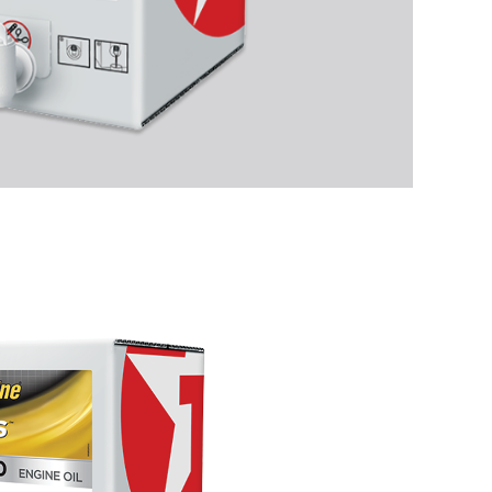
ενδιαφέρει
ανακύκλωσης...
Τα συνθετικά λιπαντικά
Κλείσιμο
είναι η τάση του
μέλλοντος για τα...
Τάσεις στα λιπαντικά
κινητήρων για επιβατικά
αυτοκίνητα:...
Κλείσιμο
Κλείσιμο
Κλείσιμο