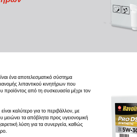
VARTECH
Texaco VARTECH
Κατανόηση των επιστρώσεων
βερνικιού
Επιστρώσεις βερνικιού σε συμπιεστές
Επιστρώσεις βερνικιού σε στροβίλους
είναι ένα αποτελεσματικό σύστημα
ιανομής λιπαντικού κινητήρων που
ου προϊόντος από τη συσκευασία μέχρι τον
είναι καλύτερο για το περιβάλλον, με
 μειώνει τα απόβλητα προς υγειονομική
ξαιρετική λύση για τα συνεργεία, καθώς
ρο.