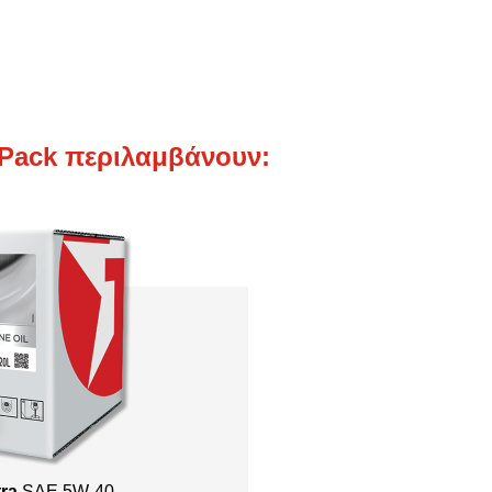
itPack περιλαμβάνουν:
tra
SAE 5W-40