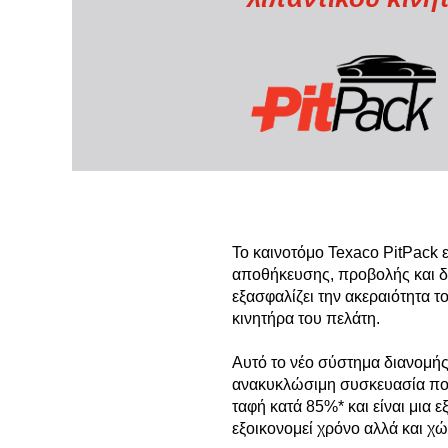
Ακτοπλοΐα
Texaco
Βιομηχανικός εξοπλισμός
Προσωπικά / οχήματα αναψυχής 
Texaco PitPack
και εξοπλισμός
Παραγωγή ενέργειας
Texaco EGX Antifreeze/Coolants
Πετρέλαιο και αέριο
Οχήματα ντίζελ βαρέος τύπου και 
Άλλο
εξοπλισμός
Εξειδικευμένα προϊόντα
Το καινοτόμο Texaco PitPack 
αποθήκευσης, προβολής και δ
εξασφαλίζει την ακεραιότητα τ
κινητήρα του πελάτη.
Αυτό το νέο σύστημα διανομής 
ανακυκλώσιμη συσκευασία που
ταφή κατά 85%* και είναι μια ε
εξοικονομεί χρόνο αλλά και χώ