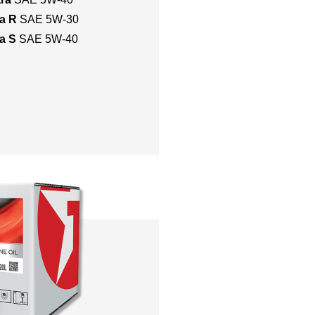
ra R
SAE 5W-30
ra S
SAE 5W-40