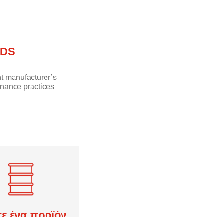
SDS
nt manufacturer’s
nance practices
τε ένα προϊόν