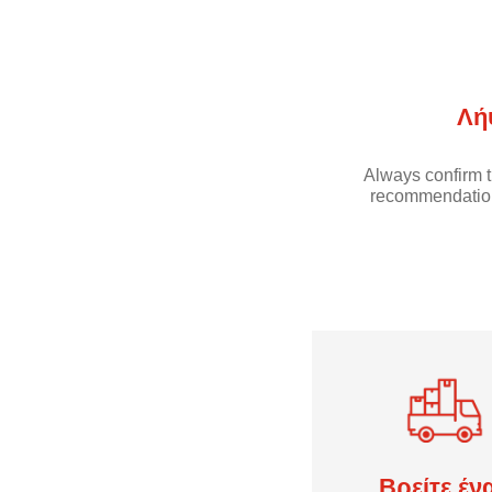
Λή
Always confirm t
recommendation
Βρείτε έν