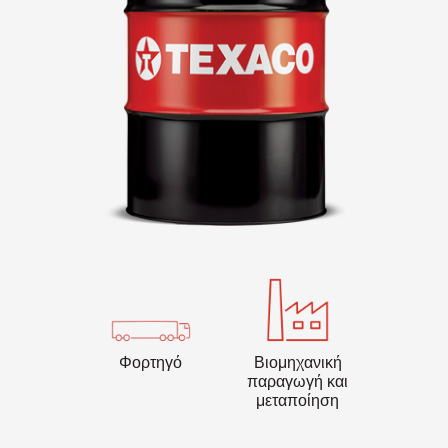
VARTECH
Texaco VARTECH
Κατανόηση των επιστρώσεων
βερνικιού
Επιστρώσεις βερνικιού σε συμπιεστές
Επιστρώσεις βερνικιού σε στροβίλους
Φορτηγό
Βιομηχανική
παραγωγή και
μεταποίηση