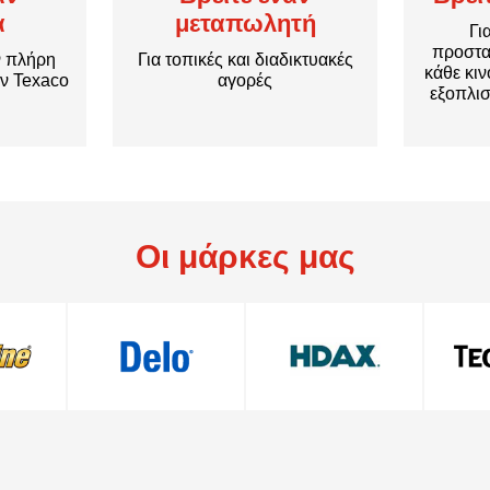
α
μεταπωλητή
Γι
προστα
ν πλήρη
Για τοπικές και διαδικτυακές
κάθε κι
ών Texaco
αγορές
εξοπλισ
Οι μάρκες μας