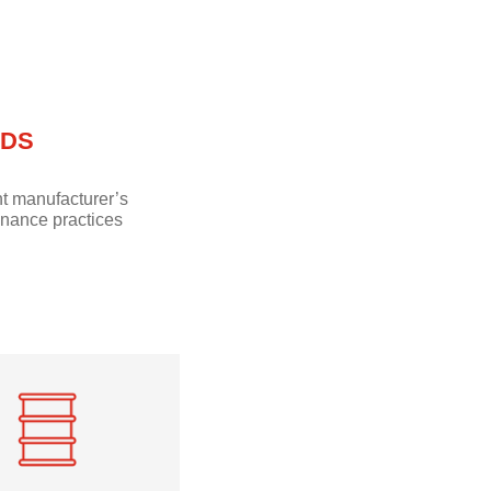
SDS
nt manufacturer’s
nance practices