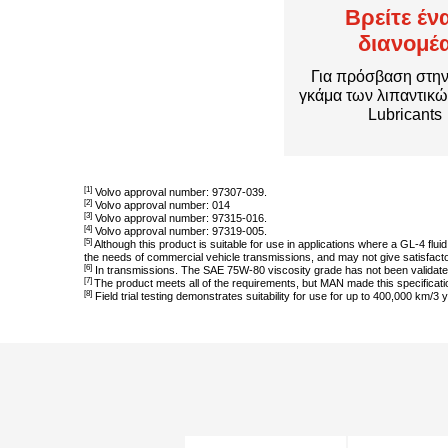
Βρείτε έν
διανομέ
Για πρόσβαση στη
γκάμα των λιπαντικ
Lubricants
[1]
Volvo approval number: 97307-039.
[2]
Volvo approval number: 014
[3]
Volvo approval number: 97315-016.
[4]
Volvo approval number: 97319-005.
[5]
Although this product is suitable for use in applications where a GL-4 flui
the needs of commercial vehicle transmissions, and may not give satisfact
[6]
In transmissions. The SAE 75W-80 viscosity grade has not been validated
[7]
The product meets all of the requirements, but MAN made this specificati
[8]
Field trial testing demonstrates suitability for use for up to 400,000 km/3 