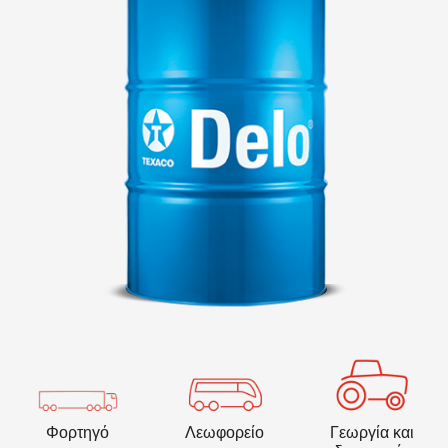
VARTECH
Texaco VARTECH
Κατανόηση των επιστρώσεων
βερνικιού
Επιστρώσεις βερνικιού σε συμπιεστές
Επιστρώσεις βερνικιού σε στροβίλους
Φορτηγό
Λεωφορείο
Γεωργία και