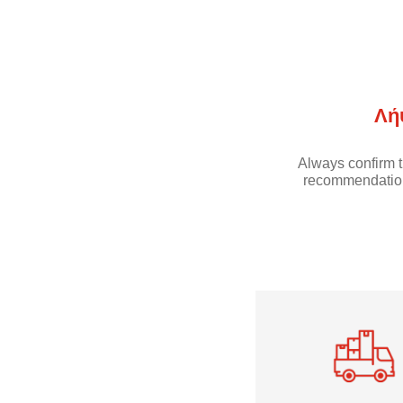
Λή
Always confirm t
recommendation